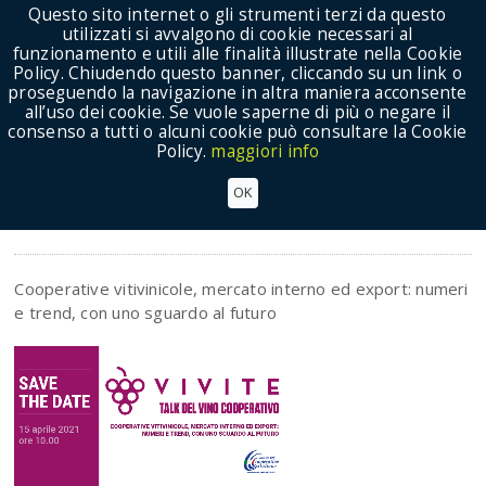
Questo sito internet o gli strumenti terzi da questo
utilizzati si avvalgono di cookie necessari al
funzionamento e utili alle finalità illustrate nella Cookie
Policy. Chiudendo questo banner, cliccando su un link o
proseguendo la navigazione in altra maniera acconsente
Show Menu
all’uso dei cookie. Se vuole saperne di più o negare il
consenso a tutti o alcuni cookie può consultare la Cookie
Policy.
maggiori info
VIVITE - Talk del vino cooperativo
OK
Eventi
Cooperative vitivinicole, mercato interno ed export: numeri
e trend, con uno sguardo al futuro