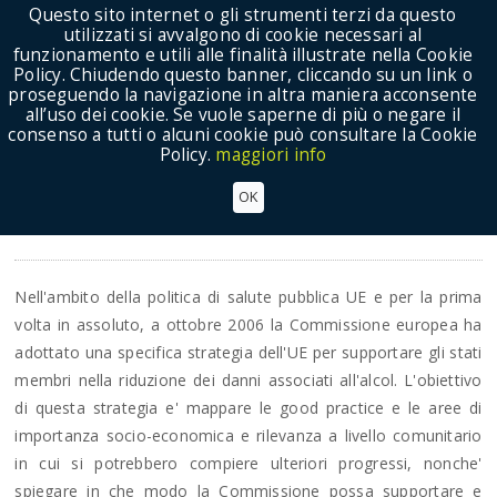
Questo sito internet o gli strumenti terzi da questo
utilizzati si avvalgono di cookie necessari al
funzionamento e utili alle finalità illustrate nella Cookie
Policy. Chiudendo questo banner, cliccando su un link o
proseguendo la navigazione in altra maniera acconsente
Show Menu
all’uso dei cookie. Se vuole saperne di più o negare il
consenso a tutti o alcuni cookie può consultare la Cookie
Policy.
maggiori info
Wine In Moderation Art De Vivre
OK
Progetti
Nell'ambito della politica di salute pubblica UE e per la prima
volta in assoluto, a ottobre 2006 la Commissione europea ha
adottato una specifica strategia dell'UE per supportare gli stati
membri nella riduzione dei danni associati all'alcol. L'obiettivo
di questa strategia e' mappare le good practice e le aree di
importanza socio-economica e rilevanza a livello comunitario
in cui si potrebbero compiere ulteriori progressi, nonche'
spiegare in che modo la Commissione possa supportare e