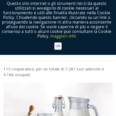
Questo sito internet o gli strumenti terzi da questo
utilizzati si avvalgono di cookie necessari al
funzionamento e utili alle finalità illustrate nella Cookie
Policy. Chiudendo questo banner, cliccando su un link o
proseguendo la navigazione in altra maniera acconsente
Show Menu
all’uso dei cookie. Se vuole saperne di più o negare il
consenso a tutti o alcuni cookie può consultare la Cookie
Policy.
maggiori info
LATTIERO CASEARIO
OK
Settori
115 cooperative, per un totale di 7.287 soci aderenti e
4.168 occupati