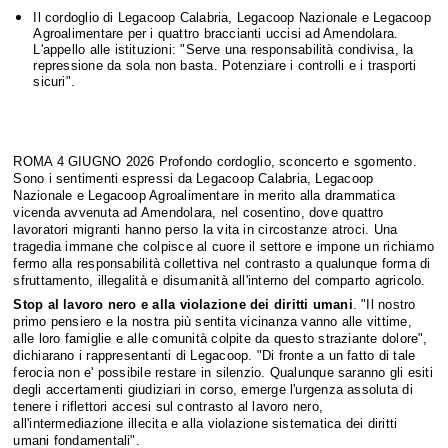
Il cordoglio di Legacoop Calabria, Legacoop Nazionale e Legacoop
Agroalimentare per i quattro braccianti uccisi ad Amendolara.
L'appello alle istituzioni: "Serve una responsabilità condivisa, la
repressione da sola non basta. Potenziare i controlli e i trasporti
sicuri".
ROMA 4 GIUGNO 2026 Profondo cordoglio, sconcerto e sgomento.
Sono i sentimenti espressi da Legacoop Calabria, Legacoop
Nazionale e Legacoop Agroalimentare in merito alla drammatica
vicenda avvenuta ad Amendolara, nel cosentino, dove quattro
lavoratori migranti hanno perso la vita in circostanze atroci. Una
tragedia immane che colpisce al cuore il settore e impone un richiamo
fermo alla responsabilità collettiva nel contrasto a qualunque forma di
sfruttamento, illegalità e disumanità all'interno del comparto agricolo.
Stop al lavoro nero e alla violazione dei diritti umani
. "Il nostro
primo pensiero e la nostra più sentita vicinanza vanno alle vittime,
alle loro famiglie e alle comunità colpite da questo straziante dolore",
dichiarano i rappresentanti di Legacoop. "Di fronte a un fatto di tale
ferocia non e' possibile restare in silenzio. Qualunque saranno gli esiti
degli accertamenti giudiziari in corso, emerge l'urgenza assoluta di
tenere i riflettori accesi sul contrasto al lavoro nero,
all'intermediazione illecita e alla violazione sistematica dei diritti
umani fondamentali".