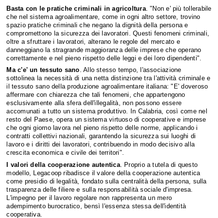
Basta con le pratiche criminali in agricoltura
. "Non e' più tollerabile
che nel sistema agroalimentare, come in ogni altro settore, trovino
spazio pratiche criminali che negano la dignità della persona e
compromettono la sicurezza dei lavoratori. Questi fenomeni criminali,
oltre a sfruttare i lavoratori, alterano le regole del mercato e
danneggiano la stragrande maggioranza delle imprese che operano
correttamente e nel pieno rispetto delle leggi e dei loro dipendenti".
Ma c'e' un tessuto sano
. Allo stesso tempo, l'associazione
sottolinea la necessità di una netta distinzione tra l'attività criminale e
il tessuto sano della produzione agroalimentare italiana: "E' doveroso
affermare con chiarezza che tali fenomeni, che appartengono
esclusivamente alla sfera dell'illegalità, non possono essere
accomunati a tutto un sistema produttivo. In Calabria, così come nel
resto del Paese, opera un sistema virtuoso di cooperative e imprese
che ogni giorno lavora nel pieno rispetto delle norme, applicando i
contratti collettivi nazionali, garantendo la sicurezza sui luoghi di
lavoro e i diritti dei lavoratori, contribuendo in modo decisivo alla
crescita economica e civile dei territori".
I valori della cooperazione autentica
. Proprio a tutela di questo
modello, Legacoop ribadisce il valore della cooperazione autentica
come presidio di legalità, fondato sulla centralità della persona, sulla
trasparenza delle filiere e sulla responsabilità sociale d'impresa.
L'impegno per il lavoro regolare non rappresenta un mero
adempimento burocratico, bensì l'essenza stessa dell'identità
cooperativa.