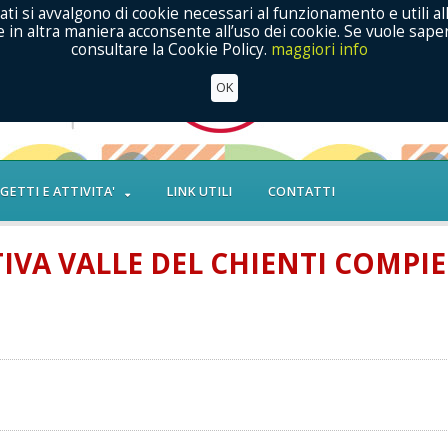
ati si avvalgono di cookie necessari al funzionamento e utili al
in altra maniera acconsente all’uso dei cookie. Se vuole saper
consultare la Cookie Policy.
maggiori info
OK
GETTI E ATTIVITA'
LINK UTILI
CONTATTI
VA VALLE DEL CHIENTI COMPIE