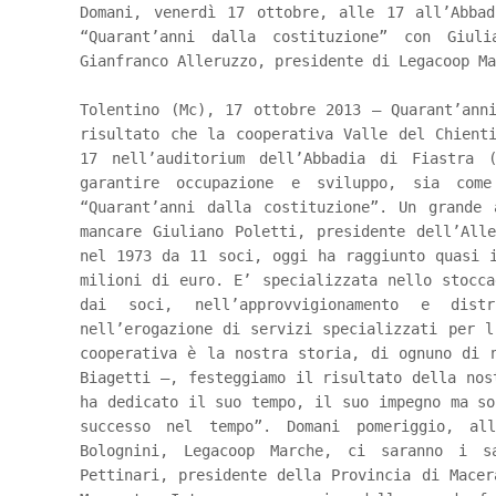
Domani, venerdì 17 ottobre, alle 17 all’Abba
“Quarant’anni dalla costituzione” con Giuli
Gianfranco Alleruzzo, presidente di Legacoop Ma
Tolentino (Mc), 17 ottobre 2013 – Quarant’ann
risultato che la cooperativa Valle del Chient
17 nell’auditorium dell’Abbadia di Fiastra 
garantire occupazione e sviluppo, sia com
“Quarant’anni dalla costituzione”. Un grande
mancare Giuliano Poletti, presidente dell’All
nel 1973 da 11 soci, oggi ha raggiunto quasi 
milioni di euro. E’ specializzata nello stocca
dai soci, nell’approvvigionamento e dist
nell’erogazione di servizi specializzati per l
cooperativa è la nostra storia, di ognuno di 
Biagetti –, festeggiamo il risultato della nos
ha dedicato il suo tempo, il suo impegno ma so
successo nel tempo”. Domani pomeriggio, all
Bolognini, Legacoop Marche, ci saranno i s
Pettinari, presidente della Provincia di Macer