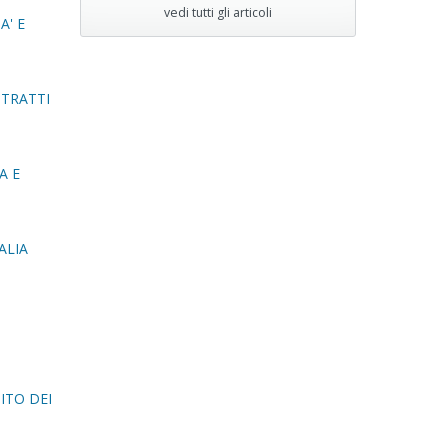
vedi tutti gli articoli
A' E
NTRATTI
A E
ALIA
ITO DEI