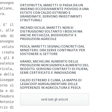
onvegno
ORTOFRUTTA, MARETTI: SI PASSA DA UN
aliane,
INVERNO ECCESSIVAMENTE PIOVOSO A UNA
ESTATE CON CALDO ESTREMO E
ra.
GRANDINATE. SERVONO INVESTIMENTI
STRUTTURALI
. E’ il
INCENDI SICILIA, MARETTI: NON SI
e, alle
DISTRUGGONO SOLTANTO I BOSCHI MA
ANCHE RICCHEZZA, BIODIVERSITA' E
rado di
PRODUZIONI AGRICOLE
onvegno
PESCA, MARETTI: SEGNALI CONCRETI DAL
 voluto
MINISTERO. ORA SERVE CONTINUITA' PER
 creata
SOSTENERE IL SETTORE
o gli 8
GRANO, MICHELINI: AUMENTO DELLE
valenza
PRODUZIONI NON SIGNIFICA AUMENTO DEL
icola,
REDDITO. SERVONO CONTRATTI DI FILIERA,
SEME CERTIFICATO E INNOVAZIONE
a della
iuseppe
CALDO ESTREMO E CLIMA, LA MAPPA DI
LEGACOOP AGROALIMENTARE DELLE
orno vi
SOFFERENZE IN AGRICOLTURA E PESCA
da e di
Teodoro
vedi tutti gli articoli
Antonio
rcio di