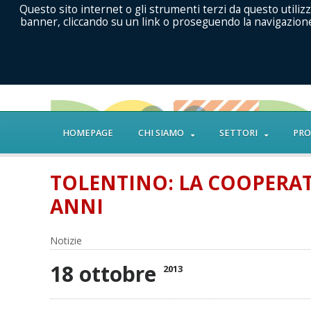
Questo sito internet o gli strumenti terzi da questo utilizz
banner, cliccando su un link o proseguendo la navigazione 
HOMEPAGE
CHI SIAMO
SETTORI
PRO
TOLENTINO: LA COOPERATI
ANNI
Notizie
18 ottobre
2013