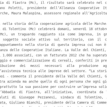
dia di Fiastra (Mc), il risultato sarà celebrato nel c
ano Poletti, presidente dell’Alleanza Cooperative It
rche, Maura Malaspina, assessore regionale all’Agricoltu
i nella storia della cooperazione agricola delle Marche
i di Tolentino (Mc) celebrerà domani, venerdì 18 ottobr
(Mc), un traguardo raggiunto sia come impresa, in g
e soggetto sociale attivo sul territorio, con il c
 appuntamento nella storia di questa impresa cui non è
eanza delle Cooperative Italiane. La Valle del Chienti,
i 1.000 associati, con un fatturato 2012 che ha superat
ggio e commercializzazione di cereali, conferiti in pre
ribuzione dei mezzi necessari alla produzione agr
’assistenza tecnica alle imprese del settore. “La stori
noi - commenta il presidente della Valle del Chienti, G
tra azienda ma anche quello di ogni persona che ogni gi
prattutto la sua passione per costruire un’impresa soli
’Abbadia di Fiastra, all’iniziativa, coordinata da 
aluti di Giuseppe Pezzanesi, sindaco di Tolentino, 
ata, Giuliano Bianchi, presidente della Camera di Comme