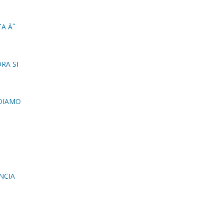
TA Ãˆ
RA SI
RDIAMO
NCIA