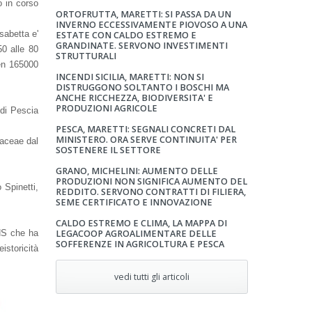
 in corso
ORTOFRUTTA, MARETTI: SI PASSA DA UN
INVERNO ECCESSIVAMENTE PIOVOSO A UNA
sabetta e'
ESTATE CON CALDO ESTREMO E
GRANDINATE. SERVONO INVESTIMENTI
50 alle 80
STRUTTURALI
ben 165000
INCENDI SICILIA, MARETTI: NON SI
DISTRUGGONO SOLTANTO I BOSCHI MA
ANCHE RICCHEZZA, BIODIVERSITA' E
PRODUZIONI AGRICOLE
 di Pescia
PESCA, MARETTI: SEGNALI CONCRETI DAL
MINISTERO. ORA SERVE CONTINUITA' PER
eaceae dal
SOSTENERE IL SETTORE
GRANO, MICHELINI: AUMENTO DELLE
PRODUZIONI NON SIGNIFICA AUMENTO DEL
 Spinetti,
REDDITO. SERVONO CONTRATTI DI FILIERA,
SEME CERTIFICATO E INNOVAZIONE
CALDO ESTREMO E CLIMA, LA MAPPA DI
RHS che ha
LEGACOOP AGROALIMENTARE DELLE
SOFFERENZE IN AGRICOLTURA E PESCA
istoricità
vedi tutti gli articoli