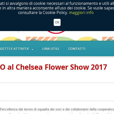
ati si avvalgono di cookie necessari al funzionamento e utili al
in altra maniera acconsente all’uso dei cookie. Se vuole saper
consultare la Cookie Policy.
maggiori info
OK
GETTI E ATTIVITA'
LINK UTILI
CONTATTI
O al Chelsea Flower Show 2017
all'eccellenza dal lavoro di squadra dei soci e dei collaboratori della cooperativ