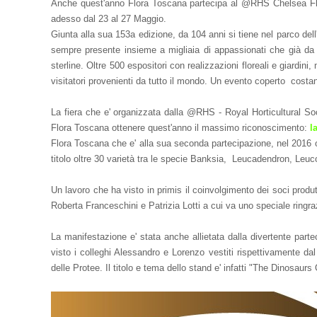
Anche quest'anno Flora Toscana partecipa al @RHS Chelsea Flow
adesso dal 23 al 27 Maggio.
Giunta alla sua 153a edizione, da 104 anni si tiene nel parco del
sempre presente insieme a migliaia di appassionati che già da m
sterline. Oltre 500 espositori con realizzazioni floreali e giardin
visitatori provenienti da tutto il mondo. Un evento coperto costan
La fiera che e' organizzata dalla @RHS - Royal Horticultural So
Flora Toscana ottenere quest'anno il massimo riconoscimento:
l
Flora Toscana che e' alla sua seconda partecipazione, nel 2016 ot
titolo oltre 30 varietà tra le specie Banksia, Leucadendron, 
Un lavoro che ha visto in primis il coinvolgimento dei soci produ
Roberta Franceschini e Patrizia Lotti a cui va uno speciale ringra
La manifestazione e' stata anche allietata dalla divertente par
visto i colleghi Alessandro e Lorenzo vestiti rispettivamente da
delle Protee. Il titolo e tema dello stand e' infatti "The Dinosa