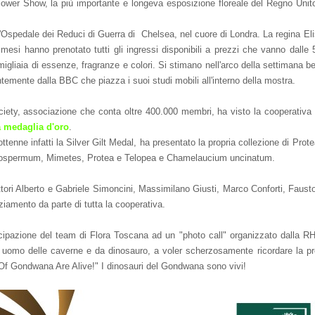
er Show, la più importante e longeva esposizione floreale del Regno Unito
l'Ospedale dei Reduci di Guerra di Chelsea, nel cuore di Londra. La regina Eli
esi hanno prenotato tutti gli ingressi disponibili a prezzi che vanno dalle 
i, migliaia di essenze, fragranze e colori. Si stimano nell'arco della settimana 
temente dalla BBC che piazza i suoi studi mobili all'interno della mostra.
ciety, associazione che conta oltre 400.000 membri, ha visto la cooperativa
a medaglia d'oro
.
tenne infatti la Silver Gilt Medal, ha presentato la propria collezione di Prot
Leucospermum, Mimetes, Protea e Telopea e Chamelaucium uncinatum.
ttori Alberto e Gabriele Simoncini, Massimilano Giusti, Marco Conforti, Fausto
ziamento da parte di tutta la cooperativa.
tecipazione del team di Flora Toscana ad un "photo call" organizzato dalla 
l uomo delle caverne e da dinosauro, a voler scherzosamente ricordare la pre
urs Of Gondwana Are Alive!" I dinosauri del Gondwana sono vivi!