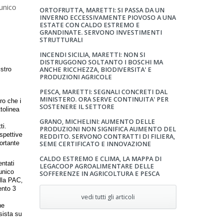
unico
ORTOFRUTTA, MARETTI: SI PASSA DA UN
INVERNO ECCESSIVAMENTE PIOVOSO A UNA
ESTATE CON CALDO ESTREMO E
GRANDINATE. SERVONO INVESTIMENTI
STRUTTURALI
INCENDI SICILIA, MARETTI: NON SI
DISTRUGGONO SOLTANTO I BOSCHI MA
stro
ANCHE RICCHEZZA, BIODIVERSITA' E
PRODUZIONI AGRICOLE
PESCA, MARETTI: SEGNALI CONCRETI DAL
MINISTERO. ORA SERVE CONTINUITA' PER
ro che i
SOSTENERE IL SETTORE
ttolinea
GRANO, MICHELINI: AUMENTO DELLE
ti.
PRODUZIONI NON SIGNIFICA AUMENTO DEL
spettive
REDDITO. SERVONO CONTRATTI DI FILIERA,
ortante
SEME CERTIFICATO E INNOVAZIONE
CALDO ESTREMO E CLIMA, LA MAPPA DI
entati
LEGACOOP AGROALIMENTARE DELLE
unico
SOFFERENZE IN AGRICOLTURA E PESCA
lla PAC,
ento 3
vedi tutti gli articoli
ne
sista su