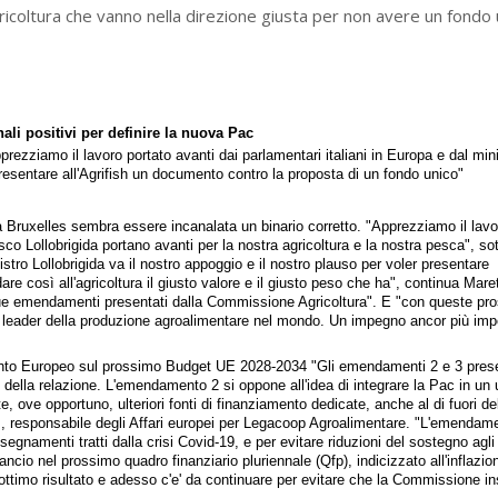
coltura che vanno nella direzione giusta per non avere un fondo 
ali positivi per definire la nuova Pac
ezziamo il lavoro portato avanti dai parlamentari italiani in Europa e dal mini
presentare all'Agrifish un documento contro la proposta di un fondo unico"
Bruxelles sembra essere incanalata un binario corretto. "Apprezziamo il lavo
esco Lollobrigida portano avanti per la nostra agricoltura e la nostra pesca", so
stro Lollobrigida va il nostro appoggio e il nostro plauso per voler presentare
re così all'agricoltura il giusto valore e il giusto peso che ha", continua Maret
i due emendamenti presentati dalla Commissione Agricoltura". E "con queste pro
e un leader della produzione agroalimentare nel mondo. Un impegno ancor più imp
rlamento Europeo sul prossimo Budget UE 2028-2034 "Gli emendamenti 2 e 3 pres
e della relazione. L'emendamento 2 si oppone all'idea di integrare la Pac in un 
ove opportuno, ulteriori fonti di finanziamento dedicate, anche al di fuori de
i
, responsabile degli Affari europei per Legacoop Agroalimentare. "L'emendam
segnamenti tratti dalla crisi Covid-19, e per evitare riduzioni del sostegno agli
ncio nel prossimo quadro finanziario pluriennale (Qfp), indicizzato all'inflazio
n ottimo risultato e adesso c'e' da continuare per evitare che la Commissione in