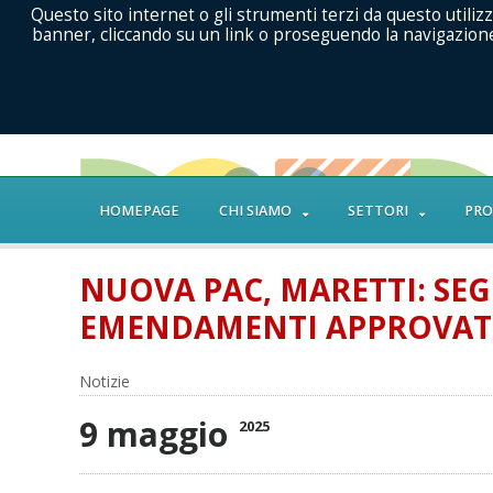
Questo sito internet o gli strumenti terzi da questo utilizz
banner, cliccando su un link o proseguendo la navigazione 
HOMEPAGE
CHI SIAMO
SETTORI
PRO
NUOVA PAC, MARETTI: SE
EMENDAMENTI APPROVATI
Notizie
9 maggio
2025