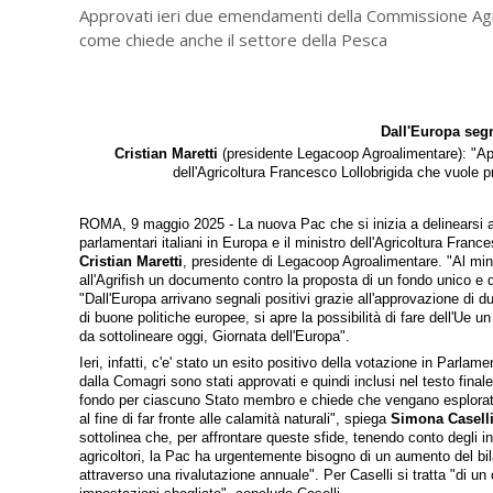
Approvati ieri due emendamenti della Commissione Agri
come chiede anche il settore della Pesca
Dall'Europa segn
Cristian Maretti
(presidente Legacoop Agroalimentare): "Appr
dell'Agricoltura Francesco Lollobrigida che vuole 
ROMA, 9 maggio 2025 - La nuova Pac che si inizia a delinearsi a 
parlamentari italiani in Europa e il ministro dell'Agricoltura Franc
Cristian Maretti
, presidente di Legacoop Agroalimentare. "Al mini
all'Agrifish un documento contro la proposta di un fondo unico e da
"Dall'Europa arrivano segnali positivi grazie all'approvazione d
di buone politiche europee, si apre la possibilità di fare dell'U
da sottolineare oggi, Giornata dell'Europa".
Ieri, infatti, c'e' stato un esito positivo della votazione in Pa
dalla Comagri sono stati approvati e quindi inclusi nel testo final
fondo per ciascuno Stato membro e chiede che vengano esplorate, 
al fine di far fronte alle calamità naturali", spiega
Simona Casell
sottolinea che, per affrontare queste sfide, tenendo conto degli in
agricoltori, la Pac ha urgentemente bisogno di un aumento del bila
attraverso una rivalutazione annuale". Per Caselli si tratta "di u