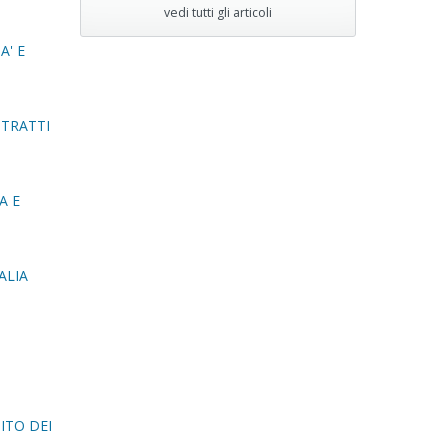
vedi tutti gli articoli
A' E
NTRATTI
A E
ALIA
ITO DEI