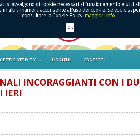
ati si avvalgono di cookie necessari al funzionamento e utili al
in altra maniera acconsente all’uso dei cookie. Se vuole saper
consultare la Cookie Policy.
maggiori info
OK
GETTI E ATTIVITA'
LINK UTILI
CONTATTI
GNALI INCORAGGIANTI CON I DU
 IERI