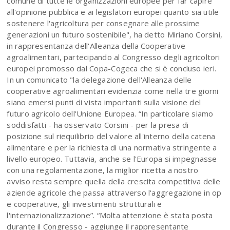
comune di tutte le organizzazioni europee per far capire
all'opinione pubblica e ai legislatori europei quanto sia utile
sostenere l'agricoltura per consegnare alle prossime
generazioni un futuro sostenibile", ha detto Miriano Corsini,
in rappresentanza dell'Alleanza della Cooperative
agroalimentari, partecipando al Congresso degli agricoltori
europei promosso dal Copa-Cogeca che si è concluso ieri.
In un comunicato "la delegazione dell'Alleanza delle
cooperative agroalimentari evidenzia come nella tre giorni
siano emersi punti di vista importanti sulla visione del
futuro agricolo dell'Unione Europea. “In particolare siamo
soddisfatti - ha osservato Corsini - per la presa di
posizione sul riequilibrio del valore all'interno della catena
alimentare e per la richiesta di una normativa stringente a
livello europeo. Tuttavia, anche se l'Europa si impegnasse
con una regolamentazione, la miglior ricetta a nostro
avviso resta sempre quella della crescita competitiva delle
aziende agricole che passa attraverso l'aggregazione in op
e cooperative, gli investimenti strutturali e
l'internazionalizzazione”. “Molta attenzione è stata posta
durante il Congresso - aggiunge il rappresentante