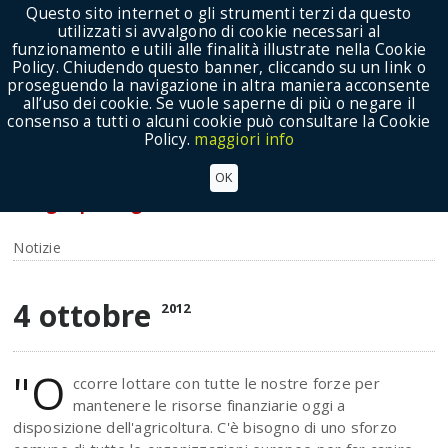
Questo sito internet o gli strumenti terzi da questo
utilizzati si avvalgono di cookie necessari al
funzionamento e utili alle finalità illustrate nella Cookie
Policy. Chiudendo questo banner, cliccando su un link o
proseguendo la navigazione in altra maniera acconsente
Show Menu
all’uso dei cookie. Se vuole saperne di più o negare il
consenso a tutti o alcuni cookie può consultare la Cookie
Policy.
maggiori info
CONGRESSO AGRICOLTORI EUROPEI: Alleanza
OK
cooperative, sforzo comune per mantenere il
budget per l’agricoltura
Notizie
4 ottobre
2012
"O
ccorre lottare con tutte le nostre forze per
mantenere le risorse finanziarie oggi a
disposizione dell'agricoltura. C'è bisogno di uno sforzo