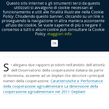
Questo sito internet o gli strumenti terzi da questo
utilizzati si avvalgono di cookie necessari al
funzionamento e utili alle finalità illustrate nella Cookie
Policy. Chiudendo questo banner, cliccando su un link o
proseguendo la navigazione in altra maniera acconsente
Show Menu
all’uso dei cookie. Se vuole saperne di più o negare il
consenso a tutti o alcuni cookie può consultare la Cookie
Policy.
maggiori info
Rapporti Osservatorio della cooperazione 2013
OK
Osservatorio
S
i allegano due rapporti prodotti nell'ambito dell'attività
dell'Osservatorio della cooperazione italiana da parte
di Nomisma, assieme ad un deplian che descrive i principali
numeri della cooperazione.
Caratteristiche e Performance
della cooperazione agroalimentare
La dimensione della
cooperazione agroalimentare nel 2011
Depliant