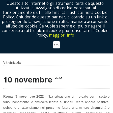
Questo sito internet o gli strumenti terzi da questo
utilizzati si avvalgono di cookie necessari al
funzionamento e utili alle finalità illustrate nella Cookie
Policy. Chiudendo questo banner, cliccando su un link o
proseguendo la navigazione in altra maniera acconsente
Show Menu
all’uso dei cookie. Se vuole saperne di più o negare il
consenso a tutti o alcuni cookie può consultare la Cookie
Policy.
maggiori info
VINO, RIGOTTI: "SITUAZIONE MERCATO RESTA
OK
POSITIVA, NON SI INTRAPRENDANO STRADE CHE
RISCHIANO DI ESSERE CONTROPRODUCENTI"
Vitivinicolo
10 novembre
2022
Roma, 9 novembre 2022
- "La situazione di mercato per il settore
vino, nonostante le difficoltà legate ai rincari, resta ancora positiva,
sebbene ci attendiamo nel prossimo futuro una minore dinamicità e