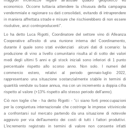
maggiori incertezze legate all'attuale quadro geopolitico ed
economico. Occorre tuttavia attendere la chiusura della campagna
vendemmiale e ragionare su dati consolidati, evitando di intraprendere
in maniera affrettata strade e misure che rischierebbero di non essere
risolutive, anzi controproducenti".
Lo ha detto Luca Rigotti, Coordinatore del settore vino di Alleanza
Cooperative all
'
esito di una riunione interna del Coordinamento,
durante il quale sono stati evidenziati alcuni dati di scenario: la
produzione di vino a livello comunitario risulta al di sotto dei valori
medi degli ultimi 5 anni e gli stock iniziali sono inferiori di 1 punto
percentuale rispetto allo scorso anno. Non solo. I numeri del
commercio estero, relativi al periodo gennaio-luglio 2022,
rappresentano una situazione sostanzialmente stabile in termini di
quantità vendute su base annua, ma con un incremento a doppia cifra
rispetto al valore (+13% rispetto allo stesso periodo dell'anno).
Ciò non toglie che - ha detto Rigotti - "ci siano forti preoccupazioni
per la congiuntura internazionale che costringe le imprese vitivinicole
a confrontarsi sul mercato partendo da una situazione di notevole
aggravio per via dell'aumento dei costi di tutti i fattori produttivi.
L'incremento registrato in termini di valore non consente infatti