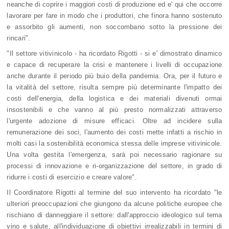
neanche di coprire i maggiori costi di produzione ed e' qui che occorre
lavorare per fare in modo che i produttori, che finora hanno sostenuto
e assorbito gli aumenti, non soccombano sotto la pressione dei
rincari".
"Il settore vitivinicolo - ha ricordato Rigotti - si e' dimostrato dinamico
e capace di recuperare la crisi e mantenere i livelli di occupazione
anche durante il periodo più buio della pandemia. Ora, per il futuro e
la vitalità del settore, risulta sempre più determinante l'impatto dei
costi dell'energia, della logistica e dei materiali divenuti ormai
insostenibili e che vanno al più presto normalizzati attraverso
l'urgente adozione di misure efficaci. Oltre ad incidere sulla
remunerazione dei soci, l'aumento dei costi mette infatti a rischio in
molti casi la sostenibilità economica stessa delle imprese vitivinicole.
Una volta gestita l'emergenza, sarà poi necessario ragionare su
processi di innovazione e ri-organizzazione del settore, in grado di
ridurre i costi di esercizio e creare valore".
Il Coordinatore Rigotti al termine del suo intervento ha ricordato "le
ulteriori preoccupazioni che giungono da alcune politiche europee che
rischiano di danneggiare il settore: dall'approccio ideologico sul tema
vino e salute, all'individuazione di obiettivi irrealizzabili in termini di