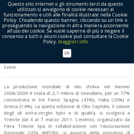
Questo sito internet o gli strumenti terzi da questo
utilizzati si avvalgono di cookie necessari al
funzionamento e utili alle finalità illustrate nella Cookie
Policy. Chiudendo questo banner, cliccando su un link o
proseguendo la navigazione in altra maniera acconsente
Show Menu
all’uso dei cookie. Se vuole saperne di più o negare il
consenso a tutti o alcuni cookie può consultare la Cookie
Policy.
maggiori info
Olio Capitale torna a Trieste dal 4 al 7 marzo
OK
2011
Eventi
La produzione mondiale di olio d’oliva nel biennio
2008/2009 è stata di 2,7 milioni di tonnellate, per un 77%
concentrata in tre Paesi: Spagna (43%), Italia (20%) e
Grecia (14%). La quinta edizione di Olio Capitale, il salone
degli oli extra-vergini tipici e di qualità, si svolgerà a
Trieste dal 4 al 7 marzo 2011. L’evento, organizzato da
Fiera Trieste Spa in collaborazione con l’Associazione
Nazionale Città dell’Olio, si avvarrà della presenza di