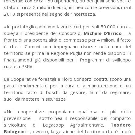
forestale con circa 150 dipendenti, 80 dei quali sono soci, è
stato di circa 2 milioni di euro, in linea con le previsioni; ma il
2010 si presenta nel segno dell’incertezza.
«In portafoglio abbiamo lavori sicuri per soli 50.000 euro –
spiega il presidente del Consorzio,
Michele D’Errico
– a
fronte di una potenzialità di commesse per 4 milioni. Il fatto
è che i Comuni non impegnano risorse nella cura del
territorio se prima la Regione Puglia non rende disponibili i
finanziamenti già disponibili per i Programmi di svilluppo
rurale, i PSR».
Le Cooperative forestali e i loro Consorzi costituiscono una
parte fondamentale per la cura e la manutenzione di un
territorio fatto di boschi da gestire, fiumi da regimare,
suoli da mettere in sicurezza.
«Noi cooperative proponiamo qualcosa di più della
prevenzione – sotttolinea il responsabile del comparto
silvicoltura di Legacoop Agroalimentare,
Teodoro
Bolognini
–, ovvero, la gestione del territorio che è la più