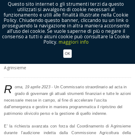
Questo sito internet o gli strumenti terzi da questo
utilizzati si avvalgono di cookie necessari al
funzionamento e utili alle finalità illustrate nella Cookie
Policy. Chiudendo questo banner, cliccando su un link o
proseguendo la navigazione in altra maniera acconsente
Show Menu
all’uso dei cookie. Se vuole saperne di più o negare il
consenso a tutti o alcuni cookie può consultare la Cookie
Policy.
maggiori info
XYLELLA AGRINSIEME CHIEDE LA NOMINA DI UN
OK
COMMISSARIO STRAORDINARIO
Agrinsieme
R
oma, 19 aprile 2023
- Un Commissario straordinario ad acta in
grado di governare gli attuali strumenti finanziari e tutte le azioni
necessarie messe in campo, al fine di accelerare l'uscita
dall'emergenza e gestire in maniera programmatica il ripristino del
patrimonio olivicolo perso e la gestione di quello indenne.
E' la richiesta avanzata con forza dal Coordinamento di Agrinsieme
durante l'audizione indetta dalla Commissione Agricoltura della