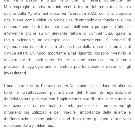
Un primo passo e' stato fatto con la misura contenuta nel
Milleproproghe, relativa agli interventi a favore del comparto olivicolo
colpito dalla Xylella fastidiosa per l'annualità 2023, con una proposta
che aveva come obiettivo anche una ricomposizione fondiaria e una
rigenerazione dei territori interessati dall'evento patogeno. Utile per
intervenire anche su un rilevante fattore di competitività, quale la
taglia aziendale, ad esempio con il finanziamento di progetti di
rigenerazione su lotti minimi che partano dalla superficie minima di
cinque ettari.
Un ruolo importante a tal riguardo possono rivestirlo le
cooperative di conduzione dei terreni che possono semplificare i
processi di aggregazione e rendere più funzionali e sostenibili gli
investimenti.
L'audizione e' stata l'occasione per Agrinsieme per richiedere ulteriori
fondi e un'attuazione più incisiva del Piano di rigenerazione
dell'olivicoltura pugliese con l'implementazione di tutte le misure e la
valutazione di un eventuale riorientamento delle risorse verso gli
strumenti più utilizzati e per ribadire l'importanza della ricerca e
dell'innovazione come uniche chiavi di volta per giungere a una vera
soluzione della problematica.