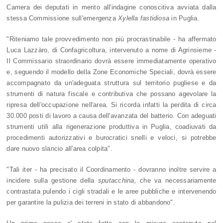
Camera dei deputati in merito all'indagine conoscitiva avviata dalla
stessa Commissione sull'emergenza
Xylella fastidiosa
in Puglia.
"Riteniamo tale provvedimento non più procrastinabile - ha affermato
Luca Lazzàro, di Confagricoltura, intervenuto a nome di Agrinsieme -
Il Commissario straordinario dovrà essere immediatamente operativo
e, seguendo il modello della Zone Economiche Speciali, dovrà essere
accompagnato da un'adeguata struttura sul territorio pugliese e da
strumenti di natura fiscale e contributiva che possano agevolare la
ripresa dell'occupazione nell'area. Si ricorda infatti la perdita di circa
30.000 posti di lavoro a causa dell'avanzata del batterio. Con adeguati
strumenti utili alla rigenerazione produttiva in Puglia, coadiuvati da
procedimenti autorizzativi e burocratici snelli e veloci, si potrebbe
dare nuovo slancio all'area colpita".
"Tali iter - ha precisato il Coordinamento - dovranno inoltre servire a
incidere sulla gestione della
sputacchina,
che va necessariamente
contrastata pulendo i cigli stradali e le aree pubbliche e intervenendo
per garantire la pulizia dei terreni in stato di abbandono".